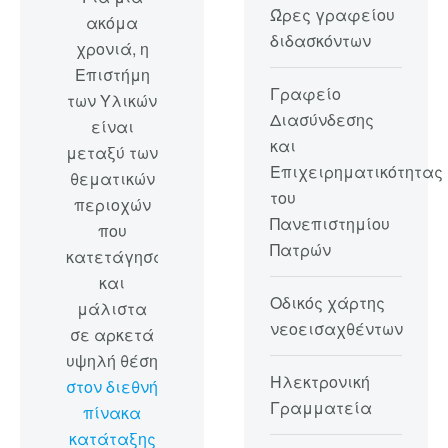
Ώρες γραφείου
ακόμα
διδασκόντων
χρονιά, η
Επιστήμη
Γραφείο
των Υλικών
Διασύνδεσης
είναι
και
μεταξύ των
Επιχειρηματικότητας
θεματικών
του
περιοχών
Πανεπιστημίου
που
Πατρών
κατετάγησαν
και
Οδικός χάρτης
μάλιστα
νεοεισαχθέντων
σε αρκετά
υψηλή θέση
Ηλεκτρονική
στον διεθνή
Γραμματεία
πίνακα
κατάταξης