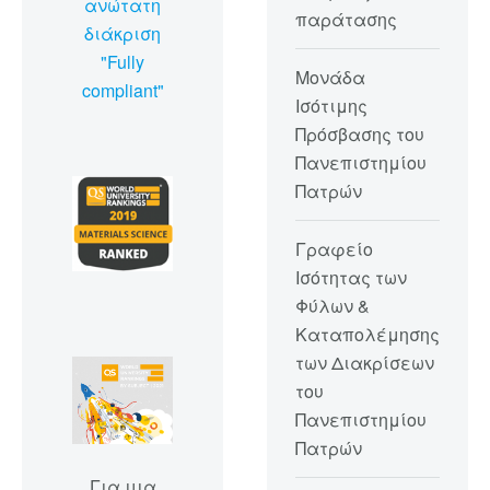
ανώτατη
παράτασης
διάκριση
"Fully
Μονάδα
compliant"
Ισότιμης
Πρόσβασης του
Πανεπιστημίου
Πατρών
Γραφείο
Ισότητας των
Φύλων &
Καταπολέμησης
των Διακρίσεων
του
Πανεπιστημίου
Πατρών
Για μια