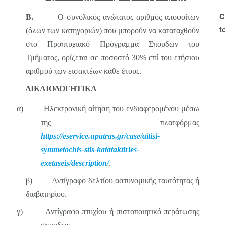
C
Β.
Ο συνολικός ανώτατος αριθμός αποφοίτων
t
(όλων των κατηγοριών) που μπορούν να καταταχθούν
στο Προπτυχιακό Πρόγραμμα Σπουδών του
Τμήματος, ορίζεται σε ποσοστό 30% επί του ετήσιου
αριθμού των εισακτέων κάθε έτους.
ΔΙΚΑΙΟΛΟΓΗΤΙΚΑ
α) Ηλεκτρονική αίτηση του ενδιαφερομένου μέσω
της πλατφόρμας
https
://
eservice
.
upatras
.
gr
/
case
/
aitisi
-
symmetochis
-
stis
-
katataktiries
-
exetaseis
/
description
/
.
β) Αντίγραφο δελτίου αστυνομικής ταυτότητας ή
διαβατηρίου.
γ) Αντίγραφο πτυχίου ή πιστοποιητικό περάτωσης