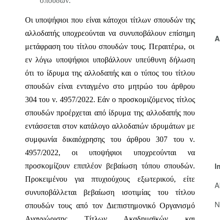
σπουδών.
Οι υποψήφιοι που είναι κάτοχοι
τίτλων σπουδών της
αλλοδαπής υποχρεούνται να
συνυποβάλουν επίσημη
A
μετάφραση του τίτλου σπουδών τους. Περαιτέρω, οι
εν λόγω υποψήφιοι υποβάλλουν υπεύθυνη δήλωση
ότι το ίδρυμα της αλλοδαπής και ο τύπος
του τίτλου
σπουδών είναι ενταγμένο στο μητρώο του άρθρου
304 του ν. 4957/2022. Εάν ο προσκομιζόμενος τίτλος
σπουδών
προέρχεται από ίδρυμα της αλλοδαπής που
εντάσσεται στον κατάλογο αλλοδαπών ιδρυμάτων με
συμφωνία δικαιόχρησης του άρθρου 307 του ν.
4957/2022, οι υποψήφιοι υποχρεούνται να
I
προσκομίζουν
επιπλέον βεβαίωση τόπου σπουδών.
Προκειμένου για πτυχιούχους εξωτερικού, είτε
A
συνυποβάλλεται βεβαίωση ισοτιμίας του τίτλου
N
σπουδών τους από τον Διεπιστημονικό Οργανισμό
Αναγνώρισης Τίτλων Ακαδημαϊκών και