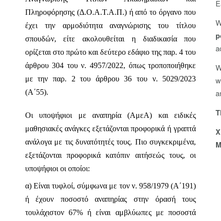
E
Πληροφόρησης (Δ.Ο.Α.Τ.Α.Π.) ή από το όργανο που
W
έχει την αρμοδιότητα αναγνώρισης του τίτλου
p
σπουδών, είτε ακολουθείται η διαδικασία που
a
ορίζεται στο πρώτο και δεύτερο
εδάφιο της παρ. 4 του
άρθρου 304 του ν. 4957/2022, όπως τροποποιήθηκε
W
με την παρ. 2 του άρθρου 36 του ν. 5029/2023
w
(Α΄55).
a
T
Οι υποψήφιοι με αναπηρία (ΑμεΑ) και ειδικές
μαθησιακές ανάγκες εξετάζονται προφορικά ή γραπτά
X
ανάλογα με τις δυνατότητές τους. Πιο συγκεκριμένα,
M
εξετάζονται προφορικά κατόπιν αιτήσεώς τους, οι
υποψήφιοι οι οποίοι:
α) Είναι τυφλοί, σύμφωνα με τον ν. 958/1979 (Α΄191)
ή έχουν ποσοστό αναπηρίας
στην όρασή τους
τουλάχιστον 67% ή είναι αμβλύωπες με ποσοστά