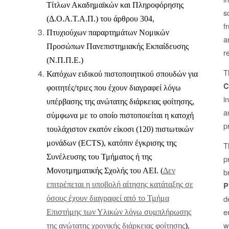
Τίτλων Ακαδημαϊκών και Πληροφόρησης
s
(Δ.Ο.Α.Τ.Α.Π.) του άρθρου 304,
f
Π
τυχιούχων παραρτημάτων Νομικών
a
Προσώπων Πανεπιστημιακής Εκπαίδευσης
r
(Ν.Π.Π.Ε
.)
T
Κ
ατόχων ειδικού πιστοποιητικού σπουδών για
C
φοιτητές/τριες που έχουν διαγραφεί λόγω
i
υπέρβασης της ανώτατης διάρκειας φοίτησης,
a
σύμφωνα με το οποίο πιστοποιείται η κατοχή
p
τουλάχιστον εκατόν είκοσι (120) πιστωτικών
μονάδων (
ECTS
), κατόπιν έγκρισης της
T
Συνέλευσης του Τμήματος ή της
p
Μονοτμηματικής Σχολής του ΑΕΙ. (
Δεν
b
επιτρέπεται η υποβολή αίτησης κατάταξης σε
P
d
όσους έχουν διαγραφεί από το Τμήμα
e
Επιστήμης των Υλικών λόγω συμπλήρωσης
w
της ανώτατης χρονικής διάρκειας φοίτησης
).