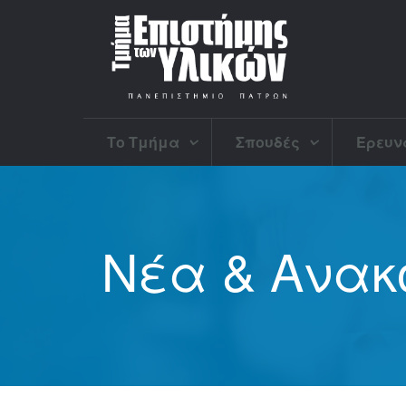
Το Τμήμα
Σπουδές
Έρευ
Νέα & Ανακ