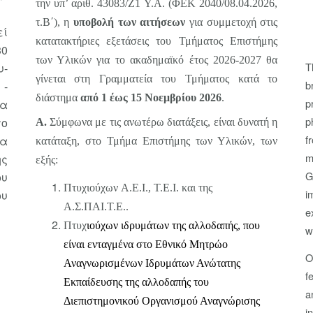
την υπ’ αριθ.
43083/Ζ1 Υ.Α. (ΦΕΚ 2040/08.04.2026,
τ.Β΄)
, η
υποβολή των αιτήσεων
για συμμετοχή στις
εί
κατατακτήριες εξετάσεις του Τμήματος Επιστήμης
30
των Υλικών για το ακαδημαϊκό έτος 2026-2027
θα
T
υ-
γίνεται στη Γραμματεία του Τμήματος κατά το
b
 -
διάστημα
από 1 έως 15 Νοεμβρίου 2026
.
p
να
p
το
Α.
Σύμφωνα με τις ανωτέρω διατάξεις, είναι δυνατή η
f
να
κατάταξη, στο Τμήμα Επιστήμης των Υλικών, των
m
ης
εξής:
G
υ
Πτυχιούχων
A
.
E
.
I
., Τ.Ε.Ι. και της
i
ου
Α.Σ.ΠΑΙ.Τ.Ε..
e
Πτυχ
ιούχων ιδρυμάτων της αλλοδαπής, που
w
είναι ενταγμένα στο Εθνικό Μητρώο
O
Αναγνωρισμένων Ιδρυμάτων Ανώτατης
f
Εκπαίδευσης της αλλοδαπής του
a
Διεπιστημονικού Οργανισμού Αναγνώρισης
i