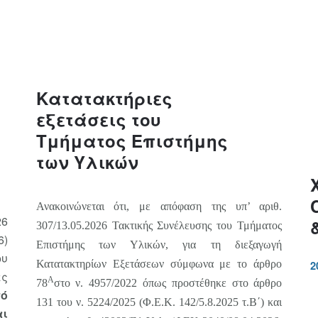
Κατατακτήριες
εξετάσεις του
Τμήματος Επιστήμης
των Υλικών
Ανακοινώνεται ότι, με απόφαση της υπ’ αριθ.
26
307/13.05.2026 Τακτικής Συνέλευσης του Τμήματος
6)
Επιστήμης των Υλικών, για τη διεξαγωγή
υ
Κατατακτηρίων Εξετάσεων σύμφωνα με
το άρθρο
2
ες
Α
78
στο ν. 4957/2022 όπως προστέθηκε στο άρθρο
ό
131 του ν. 5224/2025 (Φ.Ε.Κ. 142/5.8.2025 τ.Β΄) και
αι