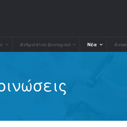
να
Ανθρώπινο Δυναμικό
Νέα
Ανακ
οινώσεις