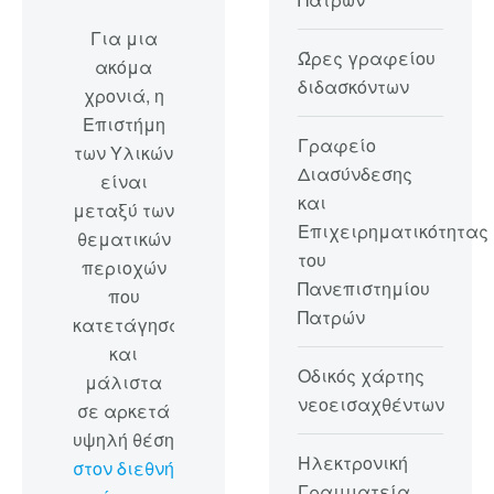
Για μια
Ώρες γραφείου
ακόμα
διδασκόντων
χρονιά, η
Επιστήμη
Γραφείο
των Υλικών
Διασύνδεσης
είναι
και
μεταξύ των
Επιχειρηματικότητας
θεματικών
του
περιοχών
Πανεπιστημίου
που
Πατρών
κατετάγησαν
και
Οδικός χάρτης
μάλιστα
νεοεισαχθέντων
σε αρκετά
υψηλή θέση
Ηλεκτρονική
στον διεθνή
Γραμματεία